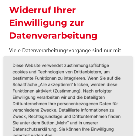
Widerruf Ihrer
Einwilligung zur
Datenverarbeitung
Viele Datenverarbeitungsvorgänge sind nur mit
Ihrer ausdrücklichen Einwilligung möglich. Sie
Diese Website verwendet zustimmungspflichtige
können eine bereits erteilte Einwilligung
cookies und Technologien von Drittanbietern, um
jederzeit widerrufen. Die Rechtmäßigkeit der bis
bestimmte Funktionen zu integrieren. Wenn Sie auf die
zum Widerruf erfolgten Datenverarbeitung bleibt
Schaltfläche „Alle akzeptieren“ klicken, werden diese
vom Widerruf unberührt.
Funktionen aktiviert (Zustimmung). Nach erfolgter
Einwilligung verarbeiten wir und die beteiligten
Drittunternehmen Ihre personenbezogenen Daten für
Widerspruchsrecht
verschiedene Zwecke. Detaillierte Informationen zu
Zweck, Rechtsgrundlage und Drittunternehmen finden
gegen die
Sie unter dem Button „Mehr“ und in unserer
Datenschutzerklärung. Sie können Ihre Einwilligung
Datenerhebung in
jederzeit widerrufen.