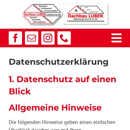
Zum
Inhalt
springen
Tog
Nav
Home
Datenschutz­erklärung
Spenglerei
1. Datenschutz auf einen
Blick
Dachdeckerei
Allgemeine Hinweise
Fassaden
Die folgenden Hinweise geben einen einfachen
Überblick darüber, was mit Ihren