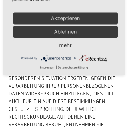
besonderen Fällen sowie
Akzeptieren
gegen Direktwerbung
(Art. 21 DSGVO)
Ablehnen
mehr
WENN DIE DATENVERARBEITUNG AUF
GRUNDLAGE VON ART. 6 ABS. 1 LIT. E ODER F
Powered by
&
DSGVO ERFOLGT, HABEN SIE JEDERZEIT DAS
Impressum
|
Datenschutzerklärung
RECHT, AUS GRÜNDEN, DIE SICH AUS IHRER
BESONDEREN SITUATION ERGEBEN, GEGEN DIE
VERARBEITUNG IHRER PERSONENBEZOGENEN
DATEN WIDERSPRUCH EINZULEGEN; DIES GILT
AUCH FÜR EIN AUF DIESE BESTIMMUNGEN
GESTÜTZTES PROFILING. DIE JEWEILIGE
RECHTSGRUNDLAGE, AUF DENEN EINE
VERARBEITUNG BERUHT, ENTNEHMEN SIE